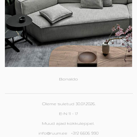
Bonaldo
Oleme suletud 30.07.2026.
E-N 11 - 17
Muud ajad kokkuleppel.
info@ruum.ee +372 6606 990