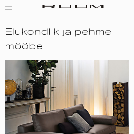
lisati ostukorvi.
Vaata ostukorvi
Elukondlik ja pehme
mööbel